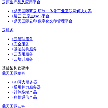
云原生产品及应用平台
>鼎天国际研云 研制一体化工业互联网解决方案
>磐云 云原生PaaS平台
>鼎天国际云印 数字化文印管理平台
云服务
>云管理服务
>安全服务
>基础架构服务
>云应用服务
>云培训服务
基础架构软硬件
鼎天国际鲲泰
>AI算力服务器
>通用算力服务器
>计算终端产品
>数据通信产品
鼎天国际云科