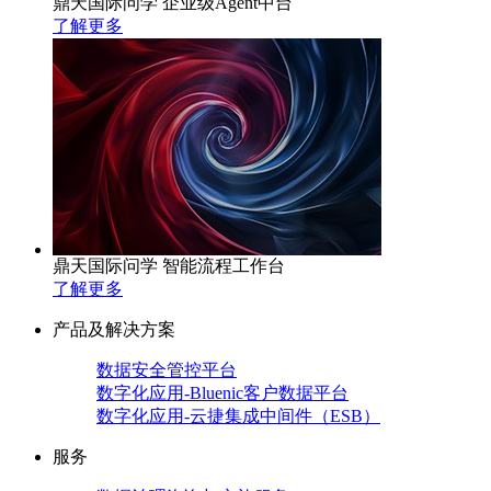
鼎天国际问学 企业级Agent中台
了解更多
鼎天国际问学 智能流程工作台
了解更多
产品及解决方案
数据安全管控平台
数字化应用-Bluenic客户数据平台
数字化应用-云捷集成中间件（ESB）
服务