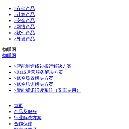
>存储产品
>计算产品
>安全产品
>网络产品
>软件产品
>外设产品
物联网
物联网
>智能制造线边搬运解决方案
>RaaS运营服务解决方案
>低空场景解决方案
>低空培训解决方案
>智能标识识读系统（叉车专用）
首页
产品及服务
行业解决方案
合作伙伴